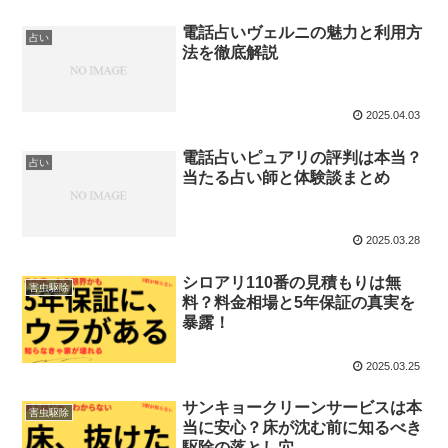
電話占いヴェルニの魅力と利用方
占い
法を徹底解説
2025.04.03
電話占いピュアリの評判は本当？
占い
当たる占い師と体験談まとめ
2025.03.28
シロアリ110番の見積もりは無
害虫駆除
料？料金相場と5年保証の真実を
暴露！
2025.03.25
サンキョークリーンサービスは本
害虫駆除
当に安心？床が沈む前に知るべき
駆除の落とし穴