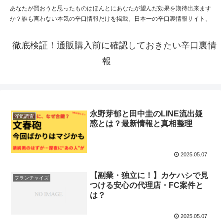
あなたが買おうと思ったものはほんとにあなたが望んだ効果を期待出来ます
か？誰も言わない本気の辛口情報だけを掲載。日本一の辛口裏情報サイト。
徹底検証！通販購入前に確認しておきたい辛口裏情
報
永野芽郁と田中圭のLINE流出疑
浮気調査
惑とは？最新情報と真相整理
2025.05.07
【副業・独立に！】カケハシで見
フランチャイズ
つける安心の代理店・FC案件と
は？
2025.05.07