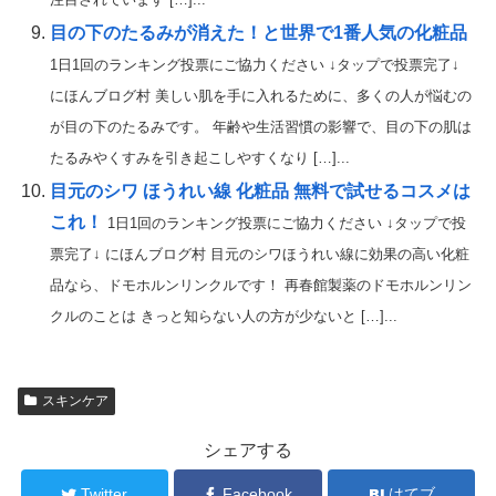
目の下のたるみが消えた！と世界で1番人気の化粧品
1日1回のランキング投票にご協力ください ↓タップで投票完了↓
にほんブログ村 美しい肌を手に入れるために、多くの人が悩むの
が目の下のたるみです。 年齢や生活習慣の影響で、目の下の肌は
たるみやくすみを引き起こしやすくなり […]...
目元のシワ ほうれい線 化粧品 無料で試せるコスメは
これ！
1日1回のランキング投票にご協力ください ↓タップで投
票完了↓ にほんブログ村 目元のシワほうれい線に効果の高い化粧
品なら、ドモホルンリンクルです！ 再春館製薬のドモホルンリン
クルのことは きっと知らない人の方が少ないと […]...
スキンケア
シェアする
Twitter
Facebook
はてブ