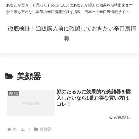
あなたが買おうと思ったものはほんとにあなたが望んだ効果を期待出来ます
か？誰も言わない本気の辛口情報だけを掲載。日本一の辛口裏情報サイト。
徹底検証！通販購入前に確認しておきたい辛口裏情
報
美顔器
顔のたるみに効果的な美顔器を購
美顔器
入したいなら1番お得な買い方は
コレ！
2016.03.15
ホーム
美顔器