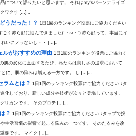
品について語りたいと思います。 それはmy'sパーソナライズ
す […]...
らどうだった！？
1日1回のランキング投票にご協力ください
すごく赤ら顔に悩んできました(´・ω・`) 赤ら顔って、本当にイ
にノラないし・・ […]...
ジェルがおすすめの理由
1日1回のランキング投票にご協力く
日々の肌の変化に直面するたび、私たちは美しさの追求において
、肌の悩みは増える一方です。 し […]...
2セラムとは？
1日1回のランキング投票にご協力ください ↓タ
日々進化しており、新しい成分や技術が次々と登場しています。
ンです。 そのプロテ […]...
とは？
1日1回のランキング投票にご協力ください ↓タップで投
齢や生活習慣の影響で起こる悩みの一つです。 そのたるみを改
す。 マイク […]...