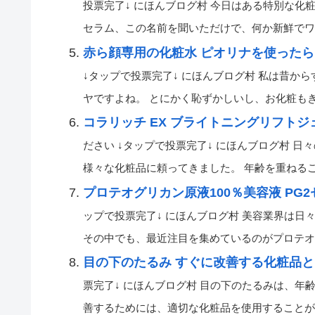
投票完了↓ にほんブログ村 今日はある特別な化粧
セラム、この名前を聞いただけで、何か新鮮でワクワク
赤ら顔専用の化粧水 ピオリナを使った
↓タップで投票完了↓ にほんブログ村 私は昔から
ヤですよね。 とにかく恥ずかしいし、お化粧もきれい
コラリッチ EX ブライトニングリフト
ださい ↓タップで投票完了↓ にほんブログ村 
様々な化粧品に頼ってきました。 年齢を重ねるごとに
プロテオグリカン原液100％美容液 PG
ップで投票完了↓ にほんブログ村 美容業界は
その中でも、最近注目を集めているのがプロテオグリカ
目の下のたるみ すぐに改善する化粧品
票完了↓ にほんブログ村 目の下のたるみは、年
善するためには、適切な化粧品を使用することが重要で