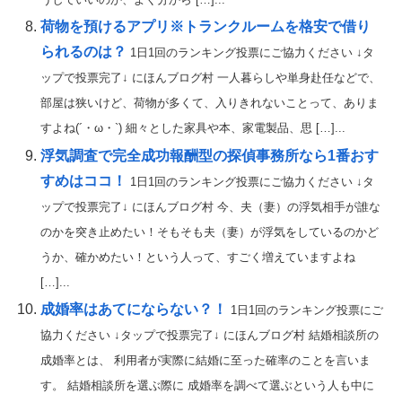
荷物を預けるアプリ※トランクルームを格安で借り
られるのは？
1日1回のランキング投票にご協力ください ↓タ
ップで投票完了↓ にほんブログ村 一人暮らしや単身赴任などで、
部屋は狭いけど、荷物が多くて、入りきれないことって、ありま
すよね(´・ω・`) 細々とした家具や本、家電製品、思 […]...
浮気調査で完全成功報酬型の探偵事務所なら1番おす
すめはココ！
1日1回のランキング投票にご協力ください ↓タ
ップで投票完了↓ にほんブログ村 今、夫（妻）の浮気相手が誰な
のかを突き止めたい！そもそも夫（妻）が浮気をしているのかど
うか、確かめたい！という人って、すごく増えていますよね
[…]...
成婚率はあてにならない？！
1日1回のランキング投票にご
協力ください ↓タップで投票完了↓ にほんブログ村 結婚相談所の
成婚率とは、 利用者が実際に結婚に至った確率のことを言いま
す。 結婚相談所を選ぶ際に 成婚率を調べて選ぶという人も中に