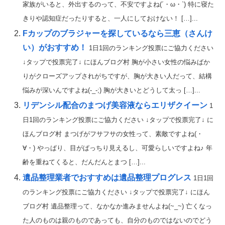
家族がいると、外出するのって、不安ですよね(´・ω・`) 特に寝た
きりや認知症だったりすると、一人にしておけない！ […]...
Fカップのブラジャーを探しているなら三恵（さんけ
い）がおすすめ！
1日1回のランキング投票にご協力ください
↓タップで投票完了↓ にほんブログ村 胸が小さい女性の悩みばか
りがクローズアップされがちですが、胸が大きい人だって、結構
悩みが深いんですよね(-_-;) 胸が大きいとどうして太っ […]...
リデンシル配合のまつげ美容液ならエリザクイーン
1
日1回のランキング投票にご協力ください ↓タップで投票完了↓ に
ほんブログ村 まつげがフサフサの女性って、素敵ですよね(・
∀・) やっぱり、目がぱっちり見えるし、可愛らしいですよね♪ 年
齢を重ねてくると、だんだんとまつ […]...
遺品整理業者でおすすめは遺品整理プログレス
1日1回
のランキング投票にご協力ください ↓タップで投票完了↓ にほん
ブログ村 遺品整理って、なかなか進みませんよね(~_~) 亡くなっ
た人のものは親のものであっても、自分のものではないのでどう