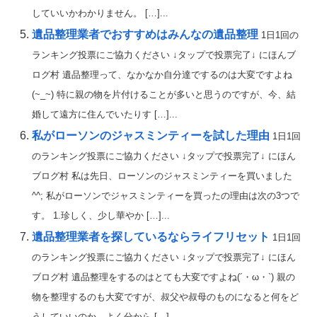
していいかわかりません。 […]...
遺品整理業者でおすすめはみんなの遺品整理
1日1回の
ランキング投票にご協力ください ↓タップで投票完了↓ にほんブ
ログ村 遺品整理って、なかなか自分達でするのは大変ですよね
(~_~) 特に親の物を片付けることが多いと思うのですが、今、結
婚して遠方に住んでいたりす […]...
私がローソンのジャスミンティーを試した理由
1日1回
のランキング投票にご協力ください ↓タップで投票完了↓ にほん
ブログ村 私は先日、ローソンのジャスミンティーを買いました
^^; 私がローソンでジャスミンティーを買ったの理由は次の3つで
す。 1.珍しく、少し華やか […]...
遺品整理業者を探しているならライフリセット
1日1回
のランキング投票にご協力ください ↓タップで投票完了↓ にほん
ブログ村 遺品整理をするのはとても大変ですよね(´・ω・`) 親の
物を整理するのも大変ですが、叔父や叔母のものになると何をど
うしていいのか、よく分から […]...