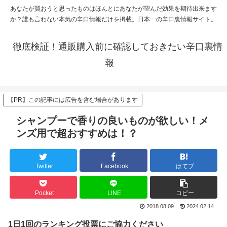
あなたが買おうと思ったものはほんとにあなたが望んだ効果を期待出来ます
か？誰も言わない本気の辛口情報だけを掲載。日本一の辛口裏情報サイト。
徹底検証！通販購入前に確認しておきたい辛口裏情
報
【PR】この記事には広告を含む場合があります
シャンプーで香りの良いものが欲しい！メ
ンズ用で超おすすめは！？
Twitter
Facebook
はてブ
Pocket
LINE
コピー
2018.08.09
2024.02.14
1日1回のランキング投票にご協力ください